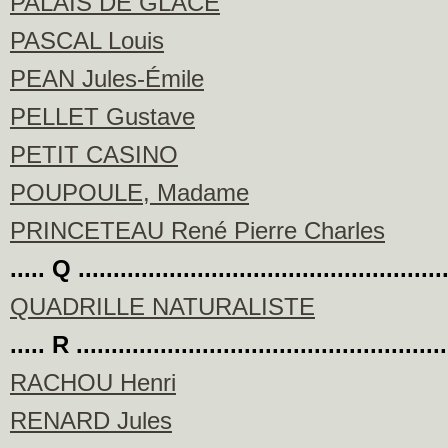
PALAIS DE GLACE
PASCAL Louis
PEAN Jules-Émile
PELLET Gustave
PETIT CASINO
POUPOULE, Madame
PRINCETEAU René Pierre Charles
..... Q ....................................................
QUADRILLE NATURALISTE
..... R ....................................................
RACHOU Henri
RENARD Jules