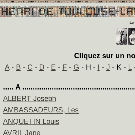
Le
Cliquez sur un no
A
-
B
-
C
-
D
-
E
-
F
-
G
- H -
I
-
J
- K -
L
..... A ....................................................
ALBERT Joseph
AMBASSADEURS, Les
ANQUETIN Louis
AVRIL Jane